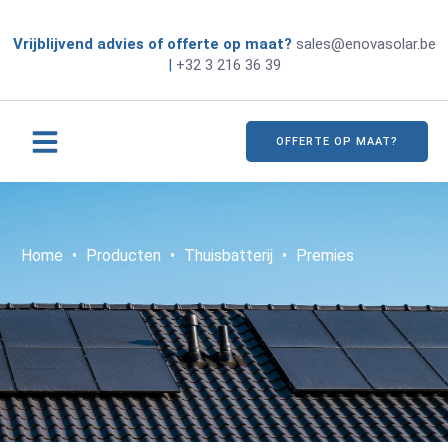
Vrijblijvend advies of offerte op maat?
sales@enovasolar.be
|
+32 3 216 36 39
OFFERTE OP MAAT?
Home
•
Producten
•
Thuisbatterij
•
Premies