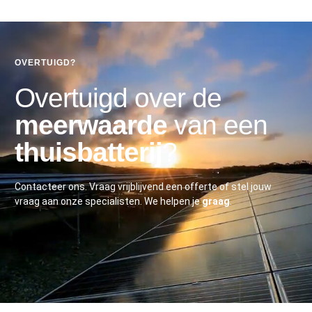
OVERTUIGD?
Overtuigd over de
meerwaarde
van een
thuisbatterij
?
Contacteer ons. Vraag vrijblijvend een offerte of stel jouw
vraag aan onze specialisten. We helpen je
graag
.