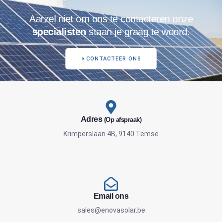
Aarzel niet om ons te contacteren onze
specialisten
staan je graag te woord.
CONTACTEER ONS
Adres
(Op afspraak)
Krimperslaan 4B, 9140 Temse
Email ons
sales@enovasolar.be