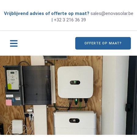
Vrijblijvend advies of offerte op maat?
sales@enovasolar.be
|
+32 3 216 36 39
OFFERTE OP MAAT?