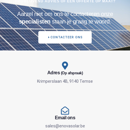
VRIJBLIJVEND ADVIES OF EEN OFFERTE OP MAAT?
Aarzel niet om ons te contacteren onze
specialisten
staan je graag te woord.
CONTACTEER ONS
Adres
(Op afspraak)
Krimperslaan 4B, 9140 Temse
Email ons
sales@enovasolar.be