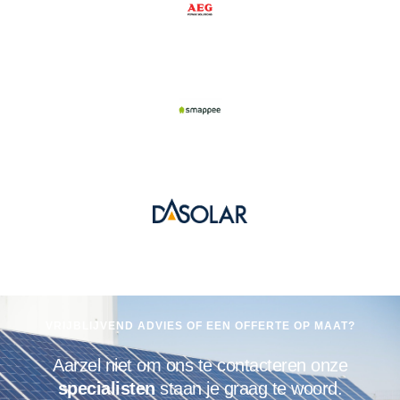
VRIJBLIJVEND ADVIES OF EEN OFFERTE OP MAAT?
Aarzel niet om ons te contacteren onze
specialisten
staan je graag te woord.