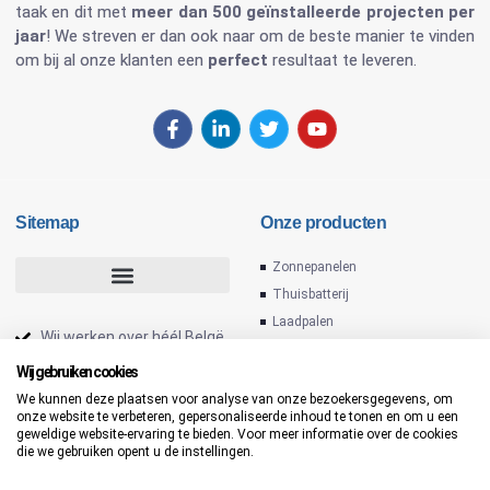
taak en dit met
meer dan 500 geïnstalleerde projecten per
jaar
! We streven er dan ook naar om de beste manier te vinden
om bij al onze klanten een
perfect
resultaat te leveren.
Sitemap
Onze producten
Zonnepanelen
Thuisbatterij
Laadpalen
Wij werken over héél Belgë
Omvormers
Installateur zonnepanelen
Wij gebruiken cookies
PV installatie
We kunnen deze plaatsen voor analyse van onze bezoekersgegevens, om
Laadpaal thuis
onze website te verbeteren, gepersonaliseerde inhoud te tonen en om u een
Thuis batterij
geweldige website-ervaring te bieden. Voor meer informatie over de cookies
Slimme laadpaal
die we gebruiken opent u de instellingen.
Zonnepanelen voor