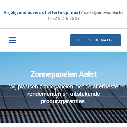
Vrijblijvend advies of offerte op maat?
sales@enovasolar.be
|
+32 3 216 36 39
OFFERTE OP MAAT?
Zonnepanelen Aalst
Wij plaatsen zonnepanelen met de
allerbeste
rendementen
en
uitstekende
productgaranties
.