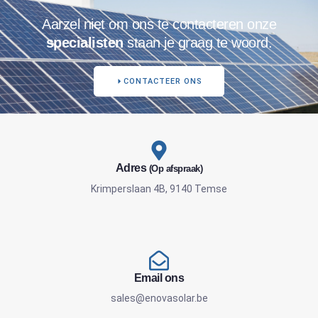
Aarzel niet om ons te contacteren onze
specialisten
staan je graag te woord.
CONTACTEER ONS
Adres
(Op afspraak)
Krimperslaan 4B, 9140 Temse
Email ons
sales@enovasolar.be