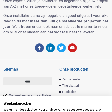
Onze experts zullen je adviseren en begeleiden bij jouw project
van A-Z met onze toegewijde en gedetailleerde werkethiek.
Onze installatieteams zijn opgeleid en goed uitgerust voor elke
taak en dit met
meer dan 500 geïnstalleerde projecten per
jaar
! We streven er dan ook naar om de beste manier te vinden
om bij al onze klanten een
perfect
resultaat te leveren.
Sitemap
Onze producten
Zonnepanelen
Thuisbatterij
Laadpalen
Wij werken over héél Belgë
Omvormers
Installateur zonnepanelen
Wij gebruiken cookies
PV installatie
We kunnen deze plaatsen voor analyse van onze bezoekersgegevens, om
Laadpaal thuis