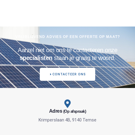
VRIJBLIJVEND ADVIES OF EEN OFFERTE OP MAAT?
Aarzel niet om ons te contacteren onze
specialisten
staan je graag te woord.
CONTACTEER ONS
Adres
(Op afspraak)
Krimperslaan 4B, 9140 Temse