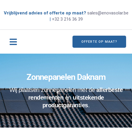
Vrijblijvend advies of offerte op maat?
sales@enovasolar.be
|
+32 3 216 36 39
OFFERTE OP MAAT?
Zonnepanelen Daknam
Wij plaatsen zonnepanelen met de
allerbeste
rendementen
en
uitstekende
productgaranties
.