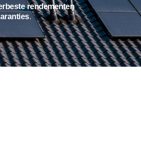
lerbeste
rendementen
aranties
.