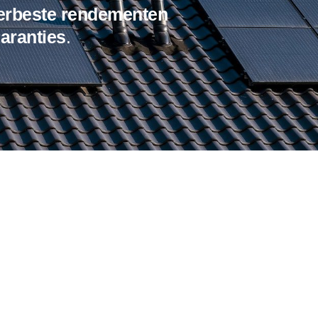
lerbeste
rendementen
aranties
.