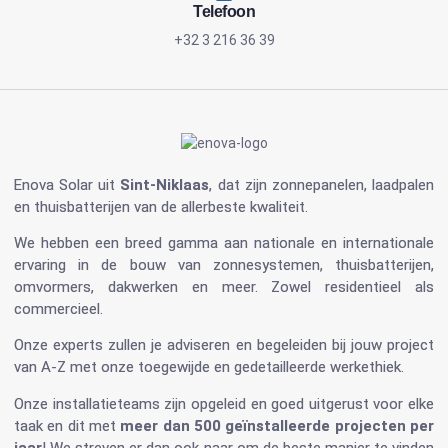
Telefoon
+32 3 216 36 39
Enova Solar
uit
Sint-Niklaas
, dat zijn
zonnepanelen
, laadpalen
en
thuisbatterijen
van de allerbeste kwaliteit.
We hebben een breed gamma aan nationale en internationale
ervaring in de bouw van
zonnesystemen
,
thuisbatterijen
,
omvormers
, dakwerken en meer. Zowel residentieel als
commercieel.
Onze experts zullen je adviseren en begeleiden bij jouw project
van A-Z met onze toegewijde en gedetailleerde werkethiek.
Onze installatieteams zijn opgeleid en goed uitgerust voor elke
taak en dit met
meer dan 500 geïnstalleerde projecten per
jaar
! We streven er dan ook naar om de beste manier te vinden