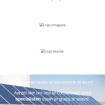
VRIJBLIJVEND ADVIES OF EEN OFFERTE OP MAAT?
Aarzel niet om ons te contacteren onze
specialisten
staan je graag te woord.