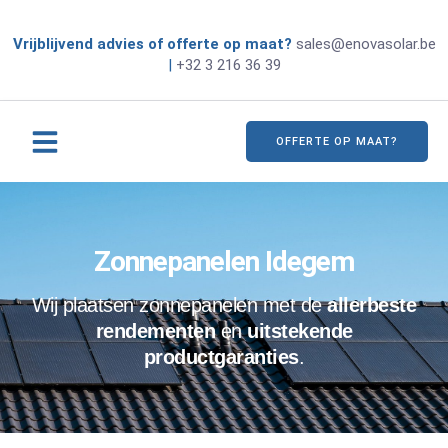
Vrijblijvend advies of offerte op maat?
sales@enovasolar.be
|
+32 3 216 36 39
OFFERTE OP MAAT?
Zonnepanelen Idegem
Wij plaatsen zonnepanelen met de
allerbeste
rendementen
en
uitstekende
productgaranties
.