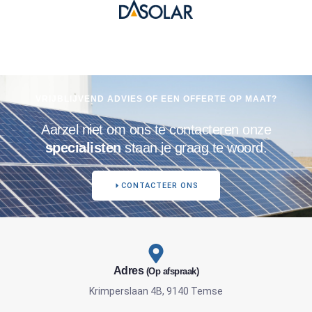
VRIJBLIJVEND ADVIES OF EEN OFFERTE OP MAAT?
Aarzel niet om ons te contacteren onze
specialisten
staan je graag te woord.
CONTACTEER ONS
Adres
(Op afspraak)
Krimperslaan 4B, 9140 Temse