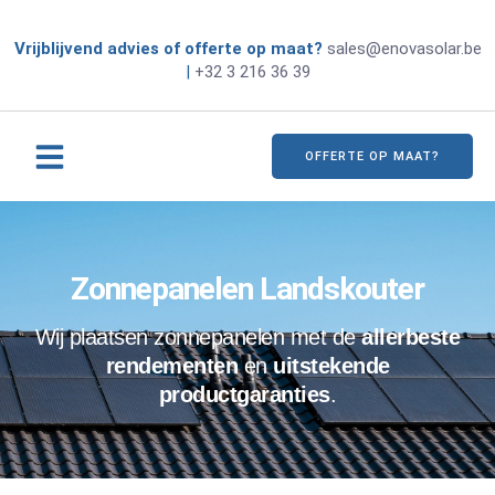
Vrijblijvend advies of offerte op maat?
sales@enovasolar.be
|
+32 3 216 36 39
OFFERTE OP MAAT?
Zonnepanelen Landskouter
Wij plaatsen zonnepanelen met de
allerbeste
rendementen
en
uitstekende
productgaranties
.