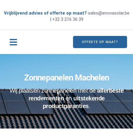
Vrijblijvend advies of offerte op maat?
sales@enovasolar.be
|
+32 3 216 36 39
OFFERTE OP MAAT?
Zonnepanelen Machelen
Wij plaatsen zonnepanelen met de
allerbeste
rendementen
en
uitstekende
productgaranties
.