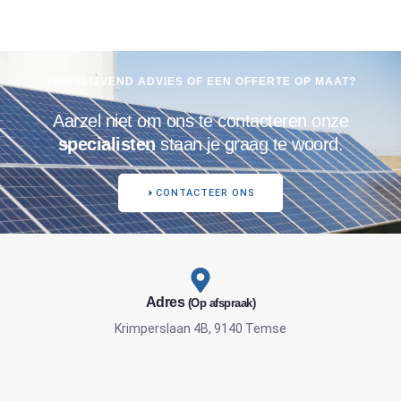
VRIJBLIJVEND ADVIES OF EEN OFFERTE OP MAAT?
Aarzel niet om ons te contacteren onze
specialisten
staan je graag te woord.
CONTACTEER ONS
Adres
(Op afspraak)
Krimperslaan 4B, 9140 Temse