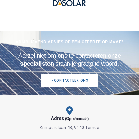
VRIJBLIJVEND ADVIES OF EEN OFFERTE OP MAAT?
Aarzel niet om ons te contacteren onze
specialisten
staan je graag te woord.
CONTACTEER ONS
Adres
(Op afspraak)
Krimperslaan 4B, 9140 Temse