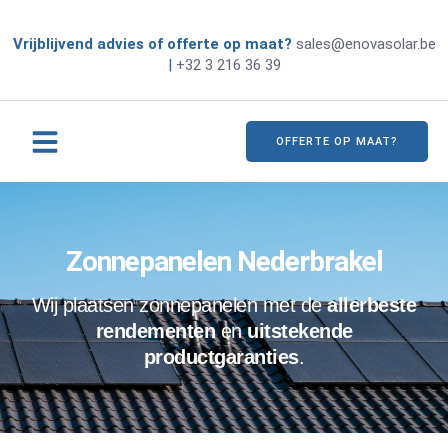
Vrijblijvend advies of offerte op maat?
sales@enovasolar.be
|
+32 3 216 36 39
OFFERTE OP MAAT?
Zonnepanelen Nederbrakel
Wij plaatsen zonnepanelen met de
allerbeste
rendementen
en
uitstekende
productgaranties
.