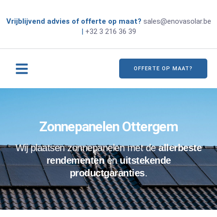
Vrijblijvend advies of offerte op maat?
sales@enovasolar.be
|
+32 3 216 36 39
OFFERTE OP MAAT?
Zonnepanelen Ottergem
Wij plaatsen zonnepanelen met de
allerbeste
rendementen
en
uitstekende
productgaranties
.