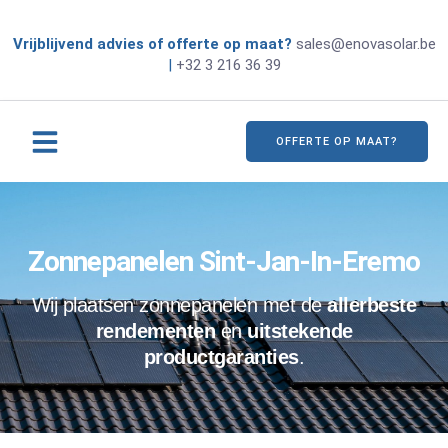
Vrijblijvend advies of offerte op maat?
sales@enovasolar.be
|
+32 3 216 36 39
OFFERTE OP MAAT?
Zonnepanelen Sint-Jan-In-Eremo
Wij plaatsen zonnepanelen met de
allerbeste
rendementen
en
uitstekende
productgaranties
.