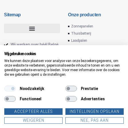
Sitemap
Onze producten
Zonnepanelen
Thuisbatterij
Laadpalen
Wij werken over héél Belgë
Omvormers
Installateur zonnepanelen
Wij gebruiken cookies
PV installatie
We kunnen deze plaatsen voor analyse van onze bezoekersgegevens, om
Laadpaal thuis
onze website te verbeteren, gepersonaliseerde inhoud te tonen en om u een
Thuis batterij
geweldige website-ervaring te bieden. Voor meer informatie over de cookies
Slimme laadpaal
die we gebruiken opent u de instellingen.
Zonnepanelen voor
bedrijven
Noodzakelijk
Prestatie
Functioneel
Advertenties
ACCEPTEER ALLES
INSTELLINGEN OPSLAAN
WEIGEREN
NEE, PAS AAN
Copyright © 2026 Enovasolar |
Gemaakt met
❤
door
moontree.be