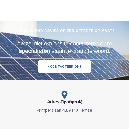
VRIJBLIJVEND ADVIES OF EEN OFFERTE OP MAAT?
Aarzel niet om ons te contacteren onze
specialisten
staan je graag te woord.
CONTACTEER ONS
Adres
(Op afspraak)
Krimperslaan 4B, 9140 Temse