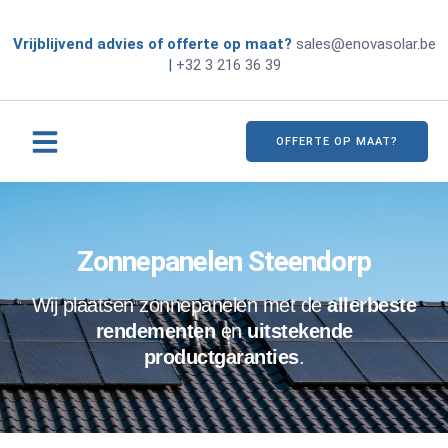
Vrijblijvend advies of offerte op maat?
sales@enovasolar.be
|
+32 3 216 36 39
OFFERTE OP MAAT?
Zonnepanelen Steendorp
Wij plaatsen zonnepanelen met de
allerbeste
rendementen
en
uitstekende
productgaranties
.