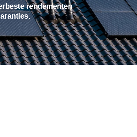
lerbeste
rendementen
aranties
.