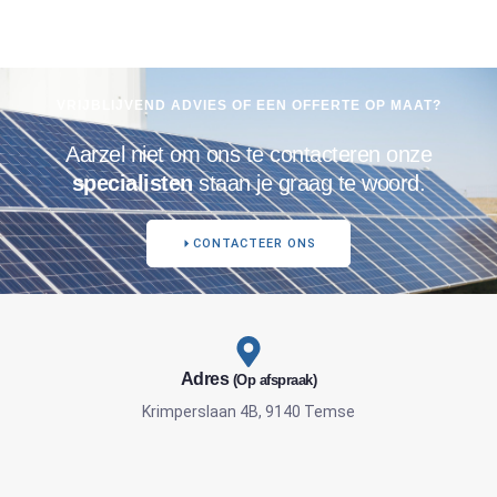
VRIJBLIJVEND ADVIES OF EEN OFFERTE OP MAAT?
Aarzel niet om ons te contacteren onze
specialisten
staan je graag te woord.
CONTACTEER ONS
Adres
(Op afspraak)
Krimperslaan 4B, 9140 Temse