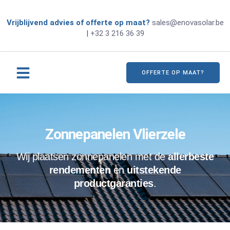
Vrijblijvend advies of offerte op maat?
sales@enovasolar.be
|
+32 3 216 36 39
OFFERTE OP MAAT?
Zonnepanelen Vlierzele
Wij plaatsen zonnepanelen met de
allerbeste
rendementen
en
uitstekende
productgaranties
.