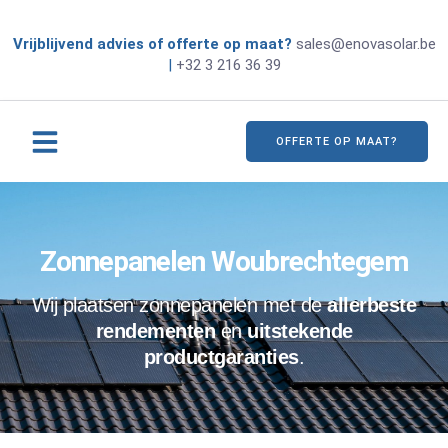
Vrijblijvend advies of offerte op maat?
sales@enovasolar.be
|
+32 3 216 36 39
OFFERTE OP MAAT?
Zonnepanelen Woubrechtegem
Wij plaatsen zonnepanelen met de
allerbeste
rendementen
en
uitstekende
productgaranties
.