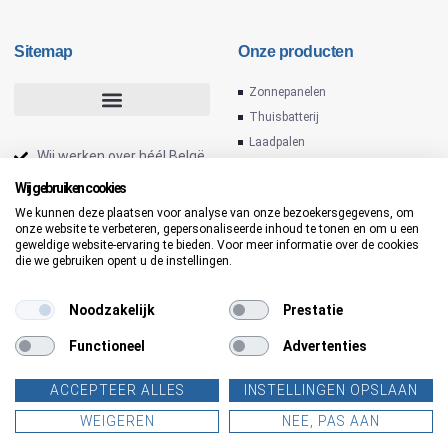
Sitemap
Onze producten
Zonnepanelen
Thuisbatterij
Laadpalen
Wij werken over héél Belgë
Omvormers
Installateur zonnepanelen
Wij gebruiken cookies
PV installatie
We kunnen deze plaatsen voor analyse van onze bezoekersgegevens, om
Laadpaal thuis
onze website te verbeteren, gepersonaliseerde inhoud te tonen en om u een
Thuis batterij
geweldige website-ervaring te bieden. Voor meer informatie over de cookies
Slimme laadpaal
die we gebruiken opent u de instellingen.
Zonnepanelen voor
bedrijven
Noodzakelijk
Prestatie
Functioneel
Advertenties
ACCEPTEER ALLES
INSTELLINGEN OPSLAAN
WEIGEREN
NEE, PAS AAN
Copyright © 2026 Enovasolar |
Gemaakt met
❤
door
moontree.be