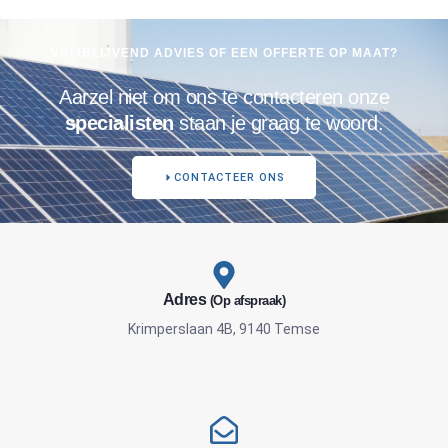
VRIJBLIJVEND ADVIES OF EEN OFFERTE OP MAAT?
Aarzel niet om ons te contacteren onze
specialisten
staan je graag te woord.
CONTACTEER ONS
Adres
(Op afspraak)
Krimperslaan 4B, 9140 Temse