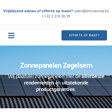
Vrijblijvend advies of offerte op maat?
sales@enovasolar.be
|
+32 3 216 36 39
OFFERTE OP MAAT?
Zonnepanelen Zegelsem
Wij plaatsen zonnepanelen met de
allerbeste
rendementen
en
uitstekende
productgaranties
.